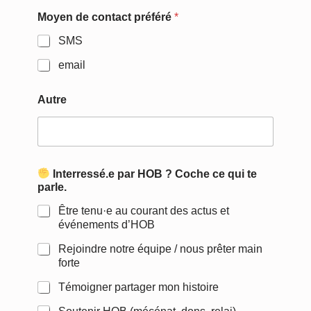
Moyen de contact préféré
*
SMS
email
*
Autre
*
n
o
u
s
Interressé.e par HOB ? Coche ce qui te
parle.
Être tenu·e au courant des actus et
événements d’HOB
Rejoindre notre équipe / nous prêter main
forte
Témoigner partager mon histoire